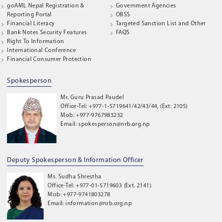
goAML Nepal Registration &
Government Agencies
Reporting Portal
OBSS
Financial Literacy
Targeted Sanction List and Other
Bank Notes Security Features
FAQS
Right To Information
International Conference
Financial Consumer Protection
Spokesperson
Mr. Guru Prasad Paudel
Office-Tel: +977-1-5719641/42/43/44, (Ext: 2105)
Mob: +977-9767983232
Email: spokesperson@nrb.org.np
Deputy Spokesperson & Information Officer
Ms. Sudha Shrestha
Office-Tel: +977-01-5719603 (Ext. 2141)
Mob: +977-9741803278
Email: information@nrb.org.np