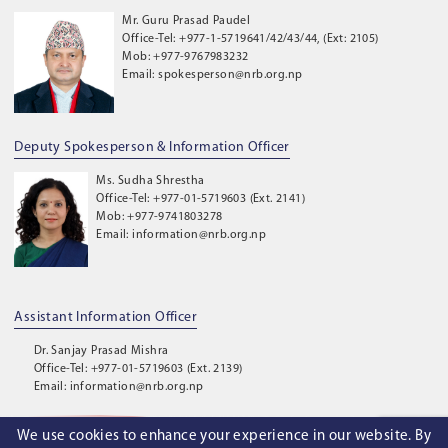
Mr. Guru Prasad Paudel
Office-Tel: +977-1-5719641/42/43/44, (Ext: 2105)
Mob: +977-9767983232
Email: spokesperson@nrb.org.np
Deputy Spokesperson & Information Officer
Ms. Sudha Shrestha
Office-Tel: +977-01-5719603 (Ext. 2141)
Mob: +977-9741803278
Email: information@nrb.org.np
Assistant Information Officer
Dr. Sanjay Prasad Mishra
Office-Tel: +977-01-5719603 (Ext. 2139)
Email: information@nrb.org.np
We use cookies to enhance your experience in our website. By