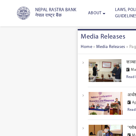
LAWS, POLI
NEPAL RASTRA BANK
ABOUT
नेपाल राष्ट्र बैंक
GUIDELINE
Media Releases
Home
»
Media Releases
»
Pag
सञ्चा
May
Read
अर्थश
Ap
Read
‘ग्ल
Ma