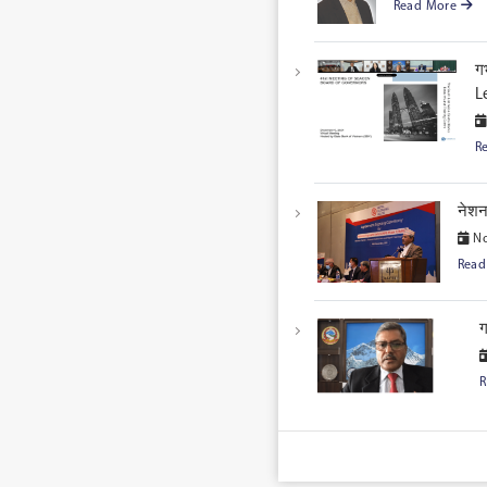
Read More
ग
L
R
नेशन
No
Rea
ग