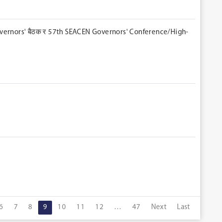
Governors' बैठक र 57th SEACEN Governors' Conference/High-
6
7
8
9
10
11
12
…
47
Next
Last