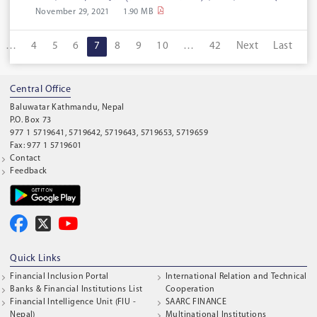
November 29, 2021
1.90 MB
…
4
5
6
7
8
9
10
…
42
Next
Last
Central Office
Baluwatar Kathmandu, Nepal
P.O. Box 73
977 1 5719641, 5719642, 5719643, 5719653, 5719659
Fax: 977 1 5719601
Contact
Feedback
Quick Links
Financial Inclusion Portal
International Relation and Technical
Banks & Financial Institutions List
Cooperation
Financial Intelligence Unit (FIU -
SAARC FINANCE
Nepal)
Multinational Institutions