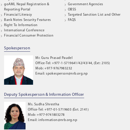
goAML Nepal Registration &
Government Agencies
Reporting Portal
OBSS
Financial Literacy
Targeted Sanction List and Other
Bank Notes Security Features
FAQS
Right To Information
International Conference
Financial Consumer Protection
Spokesperson
Mr. Guru Prasad Paudel
Office-Tel: +977-1-5719641/42/43/44, (Ext: 2105)
Mob: +977-9767983232
Email: spokesperson@nrb.org.np
Deputy Spokesperson & Information Officer
Ms. Sudha Shrestha
Office-Tel: +977-01-5719603 (Ext. 2141)
Mob: +977-9741803278
Email: information@nrb.org.np