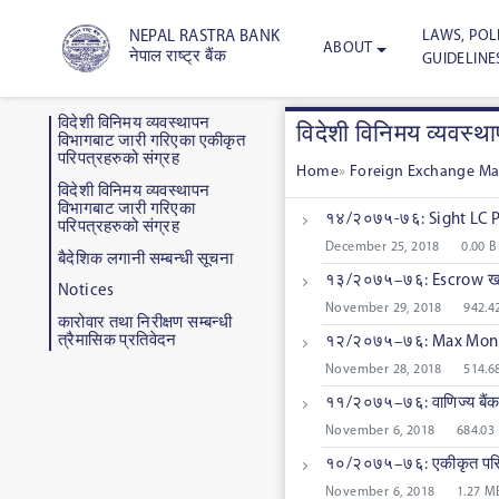
LAWS, POLI
NEPAL RASTRA BANK
ABOUT
नेपाल राष्ट्र बैंक
GUIDELINE
विदेशी विनिमय व्यवस्थापन
विदेशी विनिमय व्यवस्थ
विभागबाट जारी गरिएका एकीकृत
परिपत्रहरुको संग्रह
Home
»
Foreign Exchange M
विदेशी विनिमय व्यवस्थापन
विभागबाट जारी गरिएका
१४/२०७५-७६: Sight LC Pay
परिपत्रहरुको संग्रह
December 25, 2018
0.00 B
बैदेशिक लगानी सम्बन्धी सूचना
१३/२०७५–७६: Escrow खाता
Notices
November 29, 2018
942.4
कारोवार तथा निरीक्षण सम्बन्धी
त्रैमासिक प्रतिवेदन
१२/२०७५–७६: Max Money 
November 28, 2018
514.6
११/२०७५–७६: वाणिज्य बैंकहरु
November 6, 2018
684.03
१०/२०७५–७६: एकीकृत परिपत्
November 6, 2018
1.27 M