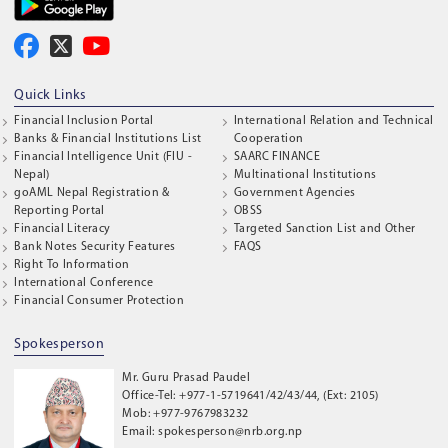
Quick Links
Financial Inclusion Portal
International Relation and Technical
Banks & Financial Institutions List
Cooperation
Financial Intelligence Unit (FIU -
SAARC FINANCE
Nepal)
Multinational Institutions
goAML Nepal Registration &
Government Agencies
Reporting Portal
OBSS
Financial Literacy
Targeted Sanction List and Other
Bank Notes Security Features
FAQS
Right To Information
International Conference
Financial Consumer Protection
Spokesperson
Mr. Guru Prasad Paudel
Office-Tel: +977-1-5719641/42/43/44, (Ext: 2105)
Mob: +977-9767983232
Email: spokesperson@nrb.org.np