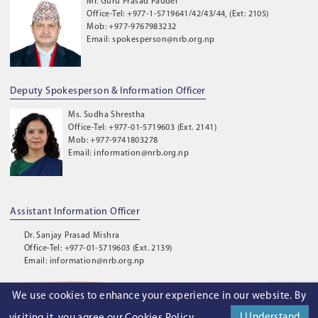
Mr. Guru Prasad Paudel
Office-Tel: +977-1-5719641/42/43/44, (Ext: 2105)
Mob: +977-9767983232
Email: spokesperson@nrb.org.np
Deputy Spokesperson & Information Officer
Ms. Sudha Shrestha
Office-Tel: +977-01-5719603 (Ext. 2141)
Mob: +977-9741803278
Email: information@nrb.org.np
Assistant Information Officer
Dr. Sanjay Prasad Mishra
Office-Tel: +977-01-5719603 (Ext. 2139)
Email: information@nrb.org.np
We use cookies to enhance your experience in our website. By
©
2026
. Nepal Rastra Bank. All Rights Reserved.
I Understand