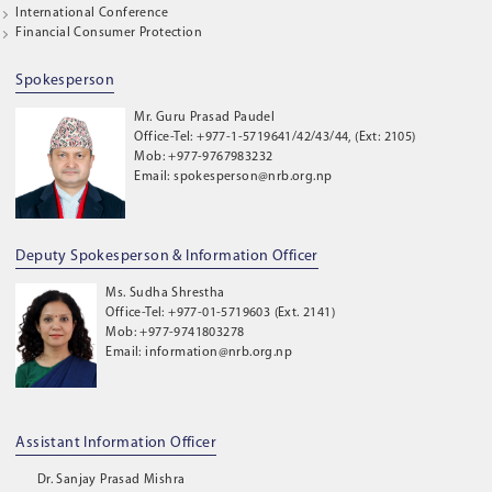
International Conference
Financial Consumer Protection
Spokesperson
Mr. Guru Prasad Paudel
Office-Tel: +977-1-5719641/42/43/44, (Ext: 2105)
Mob: +977-9767983232
Email: spokesperson@nrb.org.np
Deputy Spokesperson & Information Officer
Ms. Sudha Shrestha
Office-Tel: +977-01-5719603 (Ext. 2141)
Mob: +977-9741803278
Email: information@nrb.org.np
Assistant Information Officer
Dr. Sanjay Prasad Mishra