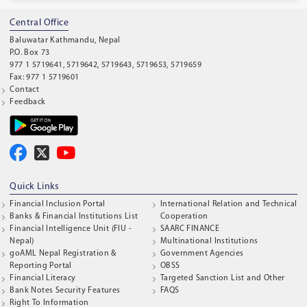
Central Office
Baluwatar Kathmandu, Nepal
P.O. Box 73
977 1 5719641, 5719642, 5719643, 5719653, 5719659
Fax: 977 1 5719601
Contact
Feedback
Quick Links
Financial Inclusion Portal
International Relation and Technical
Banks & Financial Institutions List
Cooperation
Financial Intelligence Unit (FIU -
SAARC FINANCE
Nepal)
Multinational Institutions
goAML Nepal Registration &
Government Agencies
Reporting Portal
OBSS
Financial Literacy
Targeted Sanction List and Other
Bank Notes Security Features
FAQS
Right To Information