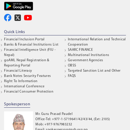
Quick Links
Financial Inclusion Portal
International Relation and Technical
Banks & Financial Institutions List
Cooperation
Financial Intelligence Unit (FIU -
SAARC FINANCE
Nepal)
Multinational Institutions
goAML Nepal Registration &
Government Agencies
Reporting Portal
OBSS
Financial Literacy
Targeted Sanction List and Other
Bank Notes Security Features
FAQS
Right To Information
International Conference
Financial Consumer Protection
Spokesperson
Mr. Guru Prasad Paudel
Office-Tel: +977-1-5719641/42/43/44, (Ext: 2105)
Mob: +977-9767983232
Email: spokesperson@nrb.org.np