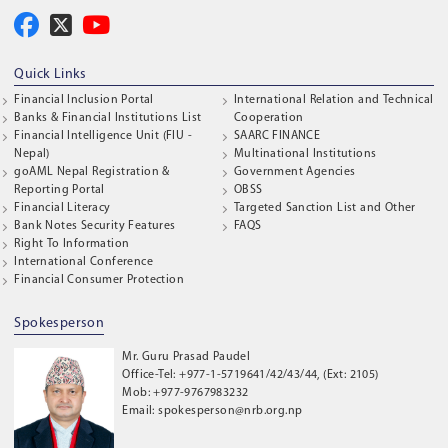
Quick Links
Financial Inclusion Portal
International Relation and Technical
Banks & Financial Institutions List
Cooperation
Financial Intelligence Unit (FIU -
SAARC FINANCE
Nepal)
Multinational Institutions
goAML Nepal Registration &
Government Agencies
Reporting Portal
OBSS
Financial Literacy
Targeted Sanction List and Other
Bank Notes Security Features
FAQS
Right To Information
International Conference
Financial Consumer Protection
Spokesperson
Mr. Guru Prasad Paudel
Office-Tel: +977-1-5719641/42/43/44, (Ext: 2105)
Mob: +977-9767983232
Email: spokesperson@nrb.org.np