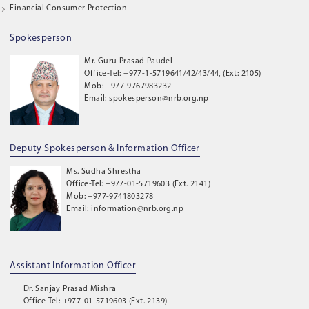
Financial Consumer Protection
Spokesperson
Mr. Guru Prasad Paudel
Office-Tel: +977-1-5719641/42/43/44, (Ext: 2105)
Mob: +977-9767983232
Email: spokesperson@nrb.org.np
Deputy Spokesperson & Information Officer
Ms. Sudha Shrestha
Office-Tel: +977-01-5719603 (Ext. 2141)
Mob: +977-9741803278
Email: information@nrb.org.np
Assistant Information Officer
Dr. Sanjay Prasad Mishra
Office-Tel: +977-01-5719603 (Ext. 2139)