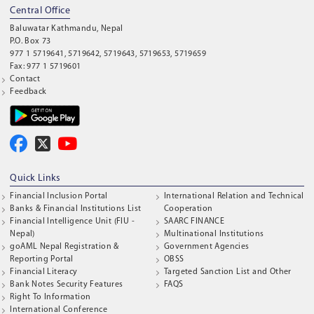
Central Office
Baluwatar Kathmandu, Nepal
P.O. Box 73
977 1 5719641, 5719642, 5719643, 5719653, 5719659
Fax: 977 1 5719601
Contact
Feedback
Quick Links
Financial Inclusion Portal
International Relation and Technical
Banks & Financial Institutions List
Cooperation
Financial Intelligence Unit (FIU -
SAARC FINANCE
Nepal)
Multinational Institutions
goAML Nepal Registration &
Government Agencies
Reporting Portal
OBSS
Financial Literacy
Targeted Sanction List and Other
Bank Notes Security Features
FAQS
Right To Information
International Conference