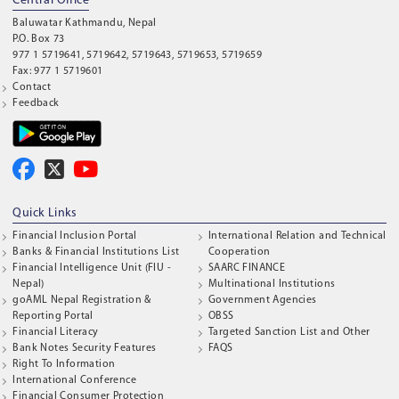
Central Office
Baluwatar Kathmandu, Nepal
P.O. Box 73
977 1 5719641, 5719642, 5719643, 5719653, 5719659
Fax: 977 1 5719601
Contact
Feedback
Quick Links
Financial Inclusion Portal
International Relation and Technical
Banks & Financial Institutions List
Cooperation
Financial Intelligence Unit (FIU -
SAARC FINANCE
Nepal)
Multinational Institutions
goAML Nepal Registration &
Government Agencies
Reporting Portal
OBSS
Financial Literacy
Targeted Sanction List and Other
Bank Notes Security Features
FAQS
Right To Information
International Conference
Financial Consumer Protection