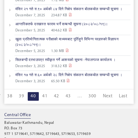
December 7, 2025
1.12 MB
मंसिर २१ गते रु.९० अर्बको ८४ दिने निक्षेप संकलन बोलकबोल सम्बन्धी सूचना ।
December 7, 2025
234.87 KB
आन्तरिकतर्फ दरखास्त फाराम भर्ने सम्बन्धी सूचना (२०८२/०८/१९)।
December 5, 2025
404.62 KB
खुला प्रतियोगितात्मक परीक्षाको माध्यमबाट पूर्तिहुने विभिन्न पदहरुको विज्ञापन
(२०८२/०८/१९)।
December 5, 2025
1.30 MB
सिलबन्दी दरभाउपत्र स्वीकृत गर्ने आशयको सूचना -नेपालगञ्ज कार्यालय ।
December 3, 2025
318.32 KB
मंसिर १७ गते रु.६० अर्बको २८ दिने निक्षेप संकलन बोलकबोल सम्बन्धी सूचना ।
December 3, 2025
65.50 KB
7
38
39
40
41
42
43
…
300
Next
Last
Central Office
Baluwatar Kathmandu, Nepal
P.O. Box 73
977 1 5719641, 5719642, 5719643, 5719653, 5719659