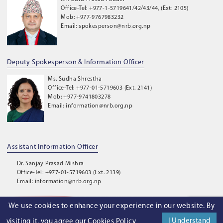
Office-Tel: +977-1-5719641/42/43/44, (Ext: 2105)
Mob: +977-9767983232
Email: spokesperson@nrb.org.np
Deputy Spokesperson & Information Officer
Ms. Sudha Shrestha
Office-Tel: +977-01-5719603 (Ext. 2141)
Mob: +977-9741803278
Email: information@nrb.org.np
Assistant Information Officer
Dr. Sanjay Prasad Mishra
Office-Tel: +977-01-5719603 (Ext. 2139)
Email: information@nrb.org.np
We use cookies to enhance your experience in our website. By
©
2026
. Nepal Rastra Bank. All Rights Reserved.
I Understand
visiting it, you agree our
Cookies Policy