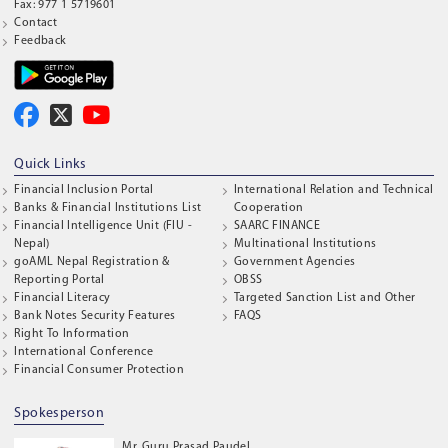
Fax: 977 1 5719601
Contact
Feedback
Quick Links
Financial Inclusion Portal
International Relation and Technical
Banks & Financial Institutions List
Cooperation
Financial Intelligence Unit (FIU -
SAARC FINANCE
Nepal)
Multinational Institutions
goAML Nepal Registration &
Government Agencies
Reporting Portal
OBSS
Financial Literacy
Targeted Sanction List and Other
Bank Notes Security Features
FAQS
Right To Information
International Conference
Financial Consumer Protection
Spokesperson
Mr. Guru Prasad Paudel