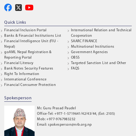
Quick Links
Financial Inclusion Portal
International Relation and Technical
Banks & Financial Institutions List
Cooperation
Financial Intelligence Unit (FIU -
SAARC FINANCE
Nepal)
Multinational Institutions
goAML Nepal Registration &
Government Agencies
Reporting Portal
OBSS
Financial Literacy
Targeted Sanction List and Other
Bank Notes Security Features
FAQS
Right To Information
International Conference
Financial Consumer Protection
Spokesperson
Mr. Guru Prasad Paudel
Office-Tel: +977-1-5719641/42/43/44, (Ext: 2105)
Mob: +977-9767983232
Email: spokesperson@nrb.org.np