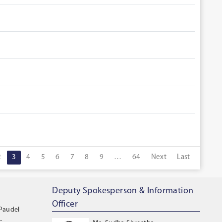
2
3
4
5
6
7
8
9
…
64
Next
Last
Deputy Spokesperson & Information
Officer
 Paudel
-