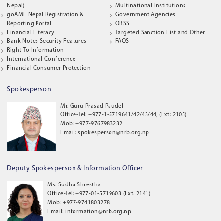
Nepal)
Multinational Institutions
goAML Nepal Registration &
Government Agencies
Reporting Portal
OBSS
Financial Literacy
Targeted Sanction List and Other
Bank Notes Security Features
FAQS
Right To Information
International Conference
Financial Consumer Protection
Spokesperson
Mr. Guru Prasad Paudel
Office-Tel: +977-1-5719641/42/43/44, (Ext: 2105)
Mob: +977-9767983232
Email: spokesperson@nrb.org.np
Deputy Spokesperson & Information Officer
Ms. Sudha Shrestha
Office-Tel: +977-01-5719603 (Ext. 2141)
Mob: +977-9741803278
Email: information@nrb.org.np