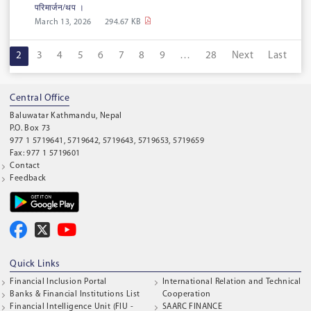
परिमार्जन/थप ।
March 13, 2026
294.67 KB
1
2
3
4
5
6
7
8
9
…
28
Next
Last
Central Office
Baluwatar Kathmandu, Nepal
P.O. Box 73
977 1 5719641, 5719642, 5719643, 5719653, 5719659
Fax: 977 1 5719601
Contact
Feedback
Quick Links
Financial Inclusion Portal
International Relation and Technical
Banks & Financial Institutions List
Cooperation
Financial Intelligence Unit (FIU -
SAARC FINANCE