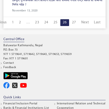
एकमुष्ट पुनरकर्जाको लागि आवेदन दिएको कति समयमा नेपाल राष्ट्र बैंकले सो सम्बन्धी
निर्णय गर्दछ ?
November 13, 2020
ious
1
2
…
23
24
25
26
27
Next
Last
Central Office
Baluwatar Kathmandu, Nepal
P.O. Box 73
977 1 5719641, 5719642, 5719643, 5719653, 5719659
Fax: 977 1 5719601
Contact
Feedback
Quick Links
Financial Inclusion Portal
International Relation and Technical
Banks & Financial Institutions List
Cooperation