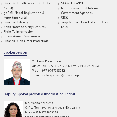
Financial Intelligence Unit (FIU -
SAARC FINANCE
Nepal)
Multinational Institutions
goAML Nepal Registration &
Government Agencies
Reporting Portal
OBSS
Financial Literacy
Targeted Sanction List and Other
Bank Notes Security Features
FAQS
Right To Information
International Conference
Financial Consumer Protection
Spokesperson
Mr. Guru Prasad Paudel
Office-Tel: +977-1-5719641/42/43/44, (Ext: 2105)
Mob: +977-9767983232
Email: spokesperson@nrb.org.np
Deputy Spokesperson & Information Officer
Ms. Sudha Shrestha
Office-Tel: +977-01-5719603 (Ext. 2141)
Mob: +977-9741803278